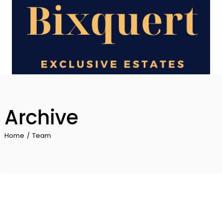
Skip
to
the
content
Archive
Home
Team