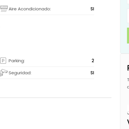
I
Aire Acondicionado:
SI
I
I
Parking:
2
I
Seguridad:
SI