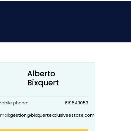
Price:
229000€
Add to wishlist
Alberto
Bixquert
Mobile phone:
619543053
Email:
gestion@bixquertexclusiveestate.com