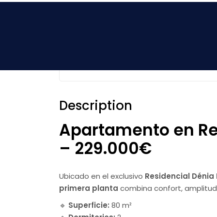
Skip
to
Se vende ap
the
content
Dénia
PROPERTY ID:
I-02021
320
Description
Apartamento en Res
– 229.000€
Ubicado en el exclusivo
Residencial Dénia
primera planta
combina confort, amplitud 
🔹
Superficie:
80 m²