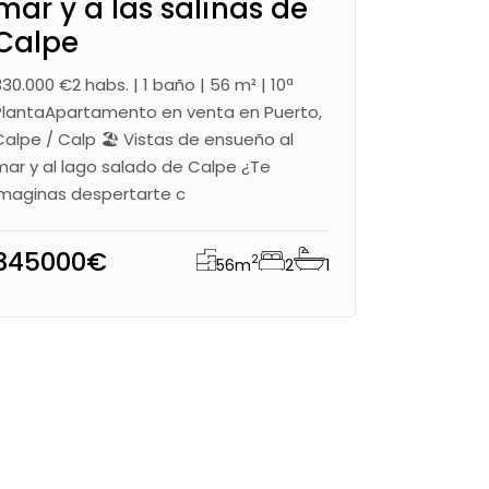
mar y a las salinas de
Calpe
330.000 €2 habs. | 1 baño | 56 m² | 10ª
PlantaApartamento en venta en Puerto,
Calpe / Calp 🏖 Vistas de ensueño al
mar y al lago salado de Calpe ¿Te
imaginas despertarte c
345000€
2
56
m
2
1