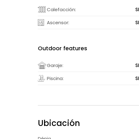
Calefacción:
S
Ascensor:
S
Outdoor features
Garaje:
S
Piscina:
S
Ubicación
Dénia