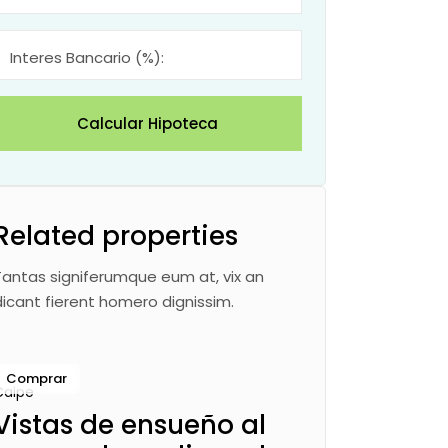
Interes Bancario (%):
Calcular Hipoteca
Related properties
Tantas signiferumque eum at, vix an
dicant fierent homero dignissim.
Comprar
Calpe
Vistas de ensueño al