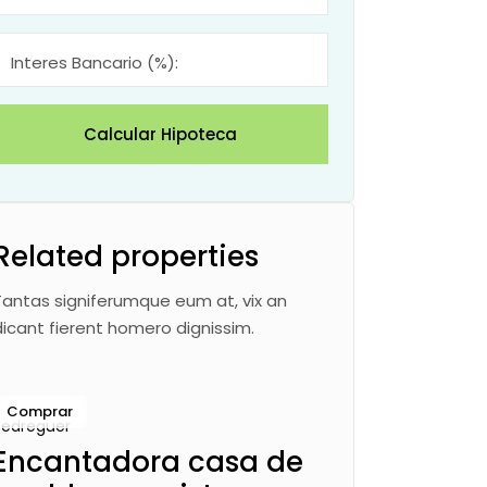
Interes Bancario (%):
Calcular Hipoteca
Related properties
Tantas signiferumque eum at, vix an
dicant fierent homero dignissim.
Comprar
Pedreguer
Encantadora casa de