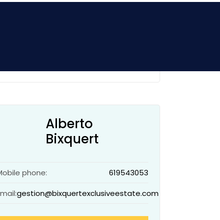
Price:
215000€
Add to wishlist
Alberto
Bixquert
Mobile phone:
619543053
Email:
gestion@bixquertexclusiveestate.com