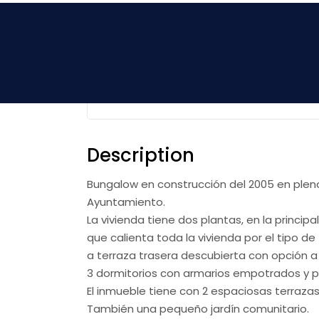
Skip
to
Se vende cha
the
content
Poblets
ADOSADOS
PROPERTY ID:
D-02005
374
Description
Bungalow en construcción del 2005 en pleno 
Ayuntamiento.
La vivienda tiene dos plantas, en la princ
que calienta toda la vivienda por el tipo d
a terraza trasera descubierta con opción a 
3 dormitorios con armarios empotrados y 
El inmueble tiene con 2 espaciosas terrazas 
También una pequeño jardín comunitario.