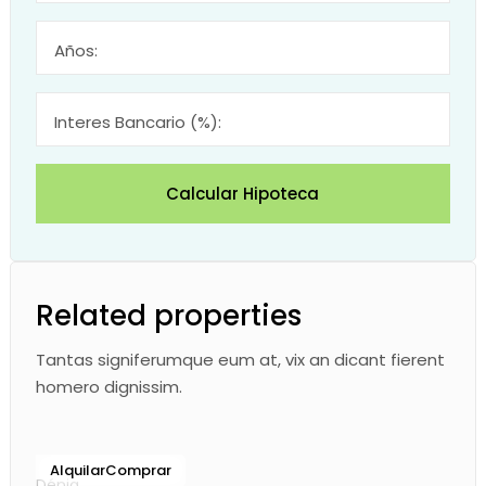
Años:
Interes Bancario (%):
Calcular Hipoteca
Related properties
Tantas signiferumque eum at, vix an dicant fierent
homero dignissim.
Alquilar
Comprar
Dénia