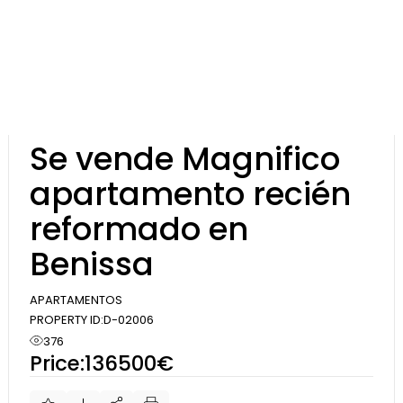
Skip
to
the
content
Comprar
Se vende Magnifico
apartamento recién
reformado en
Benissa
APARTAMENTOS
PROPERTY ID:
D-02006
376
Price:
136500€