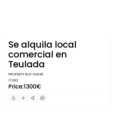
Skip
to
the
content
Alquilar
Se alquila local
comercial en
Teulada
PROPERTY ID:
D-02045
262
Price:
1300€