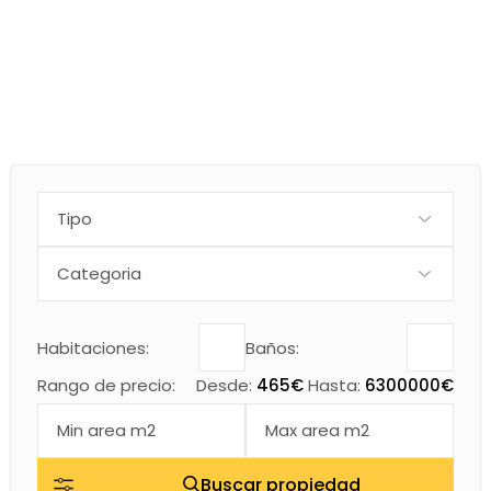
Skip
to
the
content
Habitaciones:
Baños:
Rango de precio:
Desde:
465€
Hasta:
6300000€
Buscar propiedad