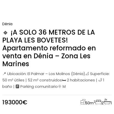
Dénia
🔹 ¡A SOLO 36 METROS DE LA
PLAYA LES BOVETES!
Apartamento reformado en
venta en Dénia – Zona Les
Marines
📍 Ubicación: El Palmar – Los Molinos (Dénia)📐 Superficie:
50 m² útiles | 52 m² construidos🛏️ 2 habitaciones | 🛁 1
baño | 🅿️ Parking comunitario🌞 M
193000€
2
50
m
2
1