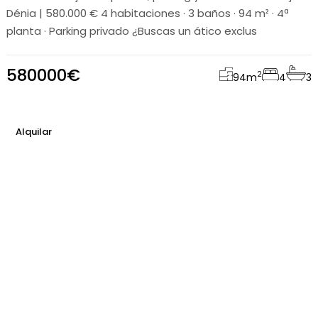
Dénia | 580.000 € 4 habitaciones · 3 baños · 94 m² · 4ª
planta · Parking privado ¿Buscas un ático exclus
580000€
2
94
m
4
3
Alquilar