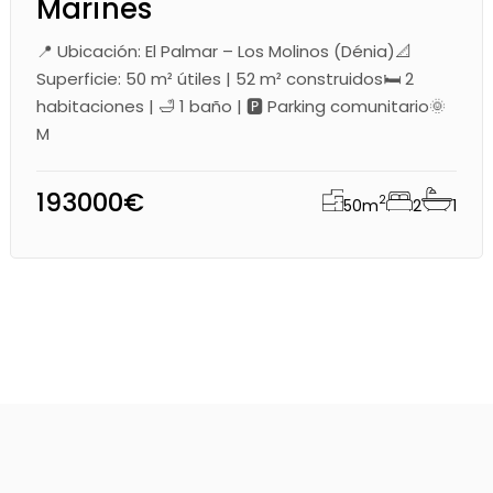
Marines
📍 Ubicación: El Palmar – Los Molinos (Dénia)📐
Superficie: 50 m² útiles | 52 m² construidos🛏️ 2
habitaciones | 🛁 1 baño | 🅿️ Parking comunitario🌞
M
193000€
2
50
m
2
1