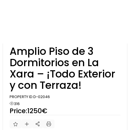
Skip
to
the
content
Alquilar
Amplio Piso de 3
Dormitorios en La
Xara – ¡Todo Exterior
y con Terraza!
PROPERTY ID:
D-02046
316
Price:
1250€