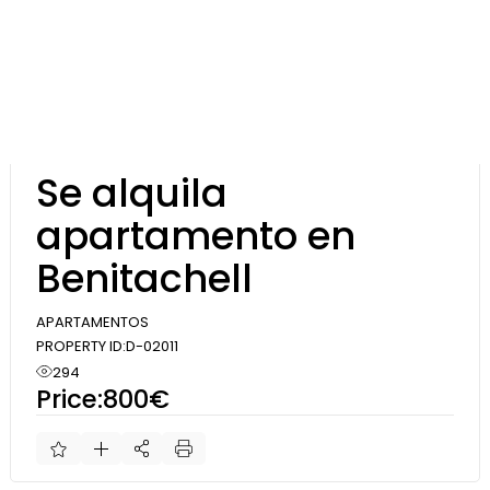
Skip
to
the
content
Alquilar
Se alquila
apartamento en
Benitachell
APARTAMENTOS
PROPERTY ID:
D-02011
294
Price:
800€